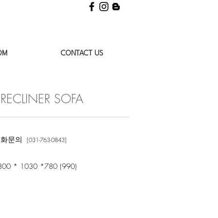
OM
CONTACT US
RECLINER SOFA
화문의
[031-763-0843]
 1030 *780 (990)